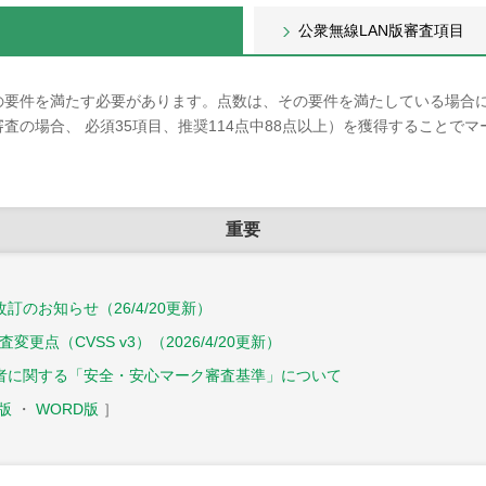
公衆無線LAN版審査項目
の要件を満たす必要があります。点数は、その要件を満たしている場合
新審査の場合、 必須35項目、推奨114点中88点以上）を獲得すること
重要
のお知らせ（26/4/20更新）
更点（CVSS v3）（2026/4/20更新）
者に関する「安全・安心マーク審査基準」について
F版
・
WORD版
］