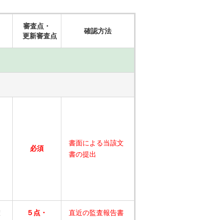
審査点・
確認方法
更新審査点
書面による当該文
必須
書の提出
確
５点・
直近の監査報告書